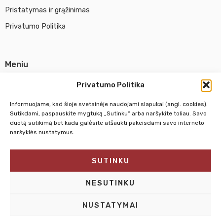
Pristatymas ir grąžinimas
Privatumo Politika
Meniu
Parduotuvė
Privatumo Politika
Apie UAB Abina
Informuojame, kad šioje svetainėje naudojami slapukai (angl. cookies).
Susisiekti su mumis
Sutikdami, paspauskite mygtuką „Sutinku“ arba naršykite toliau. Savo
duotą sutikimą bet kada galėsite atšaukti pakeisdami savo interneto
naršyklės nustatymus.
Pirm. - Penkt.
10:00 - 18:00
SUTINKU
Šeštadienį
10:00 - 14:00
Sekmadienį
NEDIRBAME
NESUTINKU
NUSTATYMAI