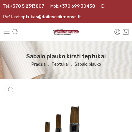
Tel:
+370 5 2313807
Mob:
+370 699 30438
El.
Paštas:
teptukas@dailesreikmenys.lt
Sabalo plauko kirsti teptukai
Pradžia
Teptukai
Sabalo plauko