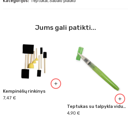
Kategorijos:
Teptukai
,
Sabalo plauko
Jums gali patikti...
Kempinėlių rinkinys
7,47
€
Teptukas su talpykla vidutiniškas
4,90
€