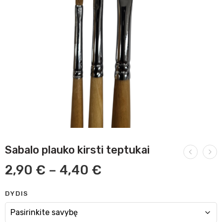
Sabalo plauko kirsti teptukai
2,90
€
–
4,40
€
DYDIS