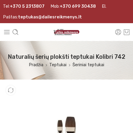
Tel:
+370 5 2313807
Mob:
+370 699 30438
El.
Paštas:
teptukas@dailesreikmenys.lt
Naturalių šerių plokšti teptukai Kolibri 742
Pradžia
Teptukai
Šeriniai teptukai