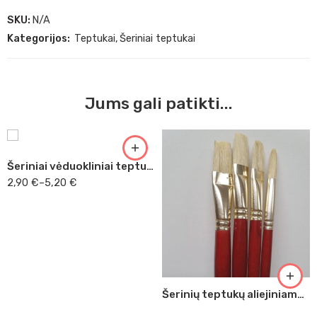
SKU:
N/A
Kategorijos:
Teptukai
,
Šeriniai teptukai
Nr. 2
Nr. 4
Jums gali patikti...
Nr. 6
Nr. 8
Šeriniai vėduokliniai teptukai Kolibri
2,90
€
–
5,20
€
Šerinių teptukų aliejiniams dažams 4 vnt. rinkinys