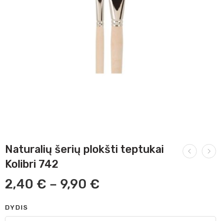
Naturalių šerių plokšti teptukai
Kolibri 742
2,40
€
–
9,90
€
DYDIS