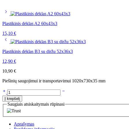
Plastikinis dėklas A2 60x43x3
15,10
€
Plastikinis dėklas B3 su diržu 52x36x3
12,90
€
10,90
€
Piešinių saugojimui ir transportavimui 1020x730x35 mm
Į krepšelį
Saugiais atsiskaitymais rūpinasi
Aprašymas