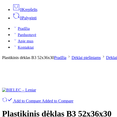
0
Krepšelis
0
Palyginti
Pradžia
Parduotuvė
Apie mus
Kontaktai
Plastikinis dėklas B3 52x36x30
Pradžia
Dėklai piešiniams
Dėklai
Add to Compare
Added to Compare
Plastikinis dėklas B3 52x36x30