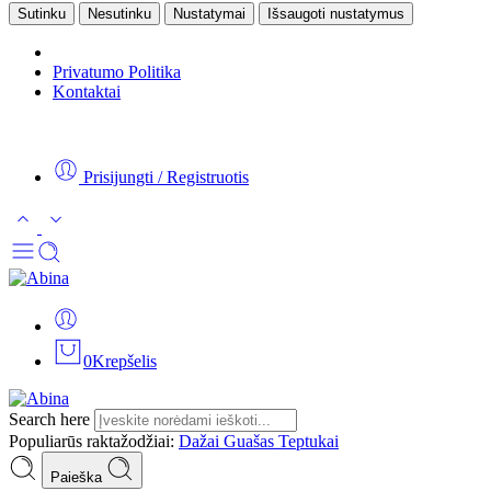
Sutinku
Nesutinku
Nustatymai
Išsaugoti nustatymus
Privatumo Politika
Kontaktai
Tel:
+370 5 2313807
Mob:
+370 699 30438
El. Paštas:
teptukas@
Prisijungti / Registruotis
0
Krepšelis
Search here
Populiarūs raktažodžiai:
Dažai
Guašas
Teptukai
Paieška