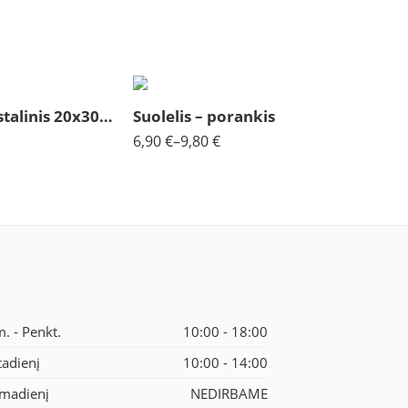
37x6,5cm
46,5x7cm
Molbertas stalinis 20x30cm
Suolelis – porankis
6,90
€
–
9,80
€
m. - Penkt.
10:00 - 18:00
tadienį
10:00 - 14:00
madienį
NEDIRBAME