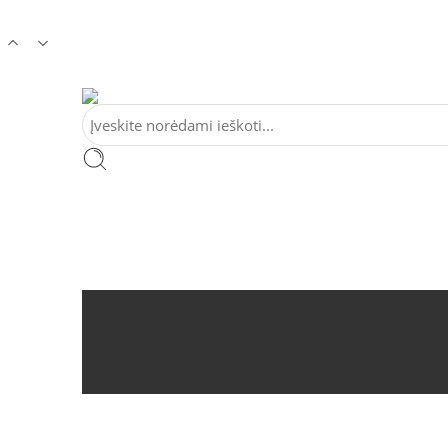
Tel:
+370 5 2313807
Mob:
+370 699 30438
El. Pa