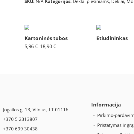
SKU:
N/A
Kategorijos:
Dėklai piešiniams
,
Dėklai
,
Mol
10x75
15x55
15x75
15x100
Kartoninės tubos
15x130
Etiudininkas
5,96
€
–
18,90
€
15x155
Informacija
Jogailos g. 13, Vilnius, LT-01116
Pirkimo-pardavim
+370 5 2313807
Pristatymas ir gr
+370 699 30438