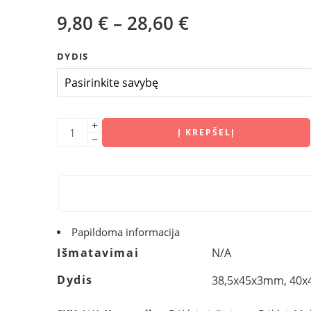
9,80
€
–
28,60
€
DYDIS
Į KREPŠELĮ
Papildoma informacija
Išmatavimai
N/A
Dydis
38,5x45x3mm, 40
10x55