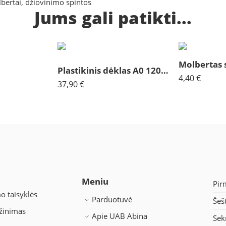
bertai, džiovinimo spintos
Jums gali patikti...
Plastikinis dėklas A0 120x84x4
4,40
€
37,90
€
Meniu
Pir
o taisyklės
Parduotuvė
Šeš
ąžinimas
Apie UAB Abina
Sek