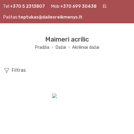
Tel:
+370 5 2313807
Mob:
+370 699 30438
El.
Paštas:
teptukas@dailesreikmenys.lt
Maimeri acrilic
Pradžia
Dažai
Akriliniai dažai
Filtras