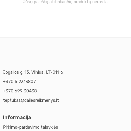
Jūsų paiešką atitinkančių produktų nerasta.
Jogailos g. 13, Vilnius, LT-01116
+370 5 2313807
+370 699 30438
teptukas@dailesreikmenys.lt
Informacija
Pirkimo-pardavimo taisyklės