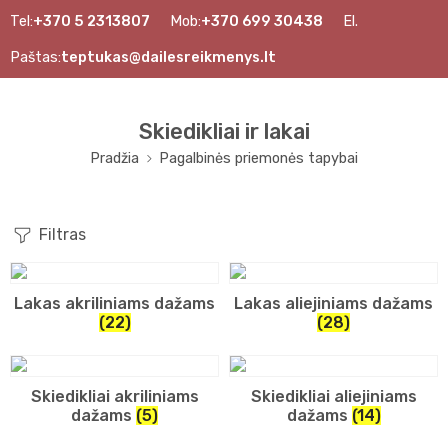
Tel:
+370 5 2313807
Mob:
+370 699 30438
El.
Paštas:
teptukas@dailesreikmenys.lt
Skiedikliai ir lakai
Pradžia
Pagalbinės priemonės tapybai
Filtras
Lakas akriliniams dažams
Lakas aliejiniams dažams
(22)
(28)
Skiedikliai akriliniams
Skiedikliai aliejiniams
dažams
(5)
dažams
(14)