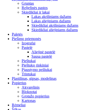
Gruntas
Reljefinės pastos
Skiedikliai ir lakai
Lakas akriliniams dažams
Lakas aliejiniams dažams
Skiedikliai akriliniams dažams
Skiedikliai aliejiniams dažams
Paletės
Piešimo priemonės
Izografai
Pastelė
Aliejinė pastelė
Sausa pastelė
Pieštukai
Pieštukų rinkiniai
Pjaustymo peiliukai
Trintukai
Plastilinas, gipsas, modelinas
Popierius
Akvarelinis
Bloknotai
Grotažo popierius
Kartonas
Rėmeliai
Šilkas