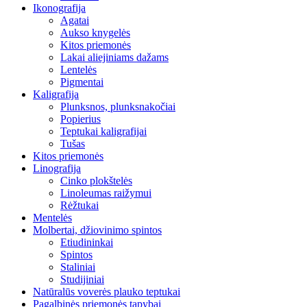
Ikonografija
Agatai
Aukso knygelės
Kitos priemonės
Lakai aliejiniams dažams
Lentelės
Pigmentai
Kaligrafija
Plunksnos, plunksnakočiai
Popierius
Teptukai kaligrafijai
Tušas
Kitos priemonės
Linografija
Cinko plokštelės
Linoleumas raižymui
Rėžtukai
Mentelės
Molbertai, džiovinimo spintos
Etiudininkai
Spintos
Staliniai
Studijiniai
Natūralūs voverės plauko teptukai
Pagalbinės priemonės tapybai