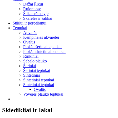
Dažai šilkui
Rulonuose
Šilkas rėmelyje
Skarelės ir šalikai
Stiklui ir porcelianui
Teptukai
Apvalūs
Kempinėlės akvarelei
Ovalūs
Plokšti šeriniai teptukai
Plokšti sintetiniai teptukai
Rinkiniai
Sabalo plauko
Šeriniai
Šeriniai teptukai
Sintetiniai
Sintetiniai teptukai
Sintetiniai teptukai
Ovalūs
Voverės plauko teptukai
Skiedikliai ir lakai