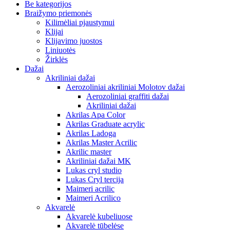
Be kategorijos
Braižymo priemonės
Kilimėliai pjaustymui
Klijai
Klijavimo juostos
Liniuotės
Žirklės
Dažai
Akriliniai dažai
Aerozoliniai akriliniai Molotov dažai
Aerozoliniai graffiti dažai
Akriliniai dažai
Akrilas Apa Color
Akrilas Graduate acrylic
Akrilas Ladoga
Akrilas Master Acrilic
Akrilic master
Akriliniai dažai MK
Lukas cryl studio
Lukas Cryl tercija
Maimeri acrilic
Maimeri Acrilico
Akvarelė
Akvarelė kubeliuose
Akvarelė tūbelėse