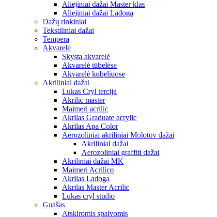
Aliejiniai dažai Master klas
Aliejiniai dažai Ladoga
Dažų rinkiniai
Tekstiliniai dažai
Tempera
Akvarelė
Skysta akvarelė
Akvarelė tūbelėse
Akvarelė kubeliuose
Akriliniai dažai
Lukas Cryl tercija
Akrilic master
Maimeri acrilic
Akrilas Graduate acrylic
Akrilas Apa Color
Aerozoliniai akriliniai Molotov dažai
Akriliniai dažai
Aerozoliniai graffiti dažai
Akriliniai dažai MK
Maimeri Acrilico
Akrilas Ladoga
Akrilas Master Acrilic
Lukas cryl studio
Guašas
Atskiromis spalvomis