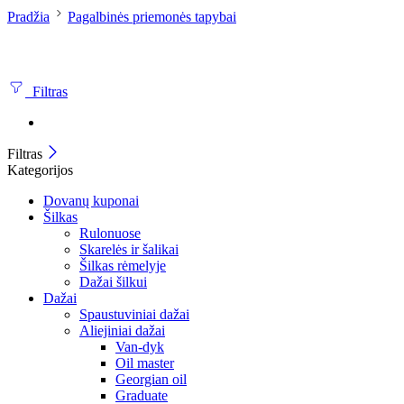
Pradžia
Pagalbinės priemonės tapybai
Filtras
Filtras
Kategorijos
Dovanų kuponai
Šilkas
Rulonuose
Skarelės ir šalikai
Šilkas rėmelyje
Dažai šilkui
Dažai
Spaustuviniai dažai
Aliejiniai dažai
Van-dyk
Oil master
Georgian oil
Graduate