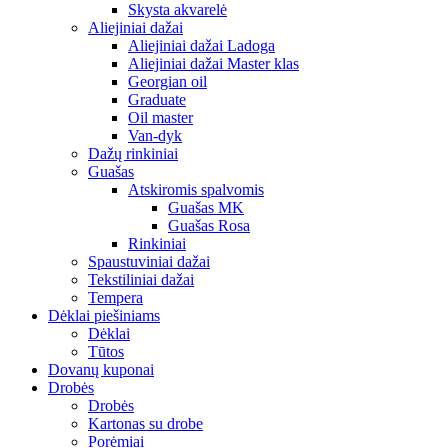
Skysta akvarelė
Aliejiniai dažai
Aliejiniai dažai Ladoga
Aliejiniai dažai Master klas
Georgian oil
Graduate
Oil master
Van-dyk
Dažų rinkiniai
Guašas
Atskiromis spalvomis
Guašas MK
Guašas Rosa
Rinkiniai
Spaustuviniai dažai
Tekstiliniai dažai
Tempera
Dėklai piešiniams
Dėklai
Tūtos
Dovanų kuponai
Drobės
Drobės
Kartonas su drobe
Porėmiai