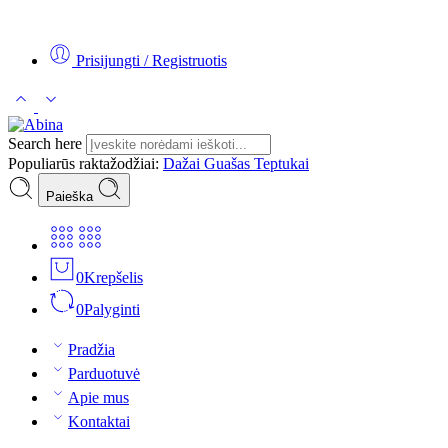
Tel:
+370 5 2313807
Mob:
+370 699 30438
El. Paštas:
teptukas@
Prisijungti / Registruotis
Search here
Populiarūs raktažodžiai:
Dažai
Guašas
Teptukai
Paieška
0
Krepšelis
0
Palyginti
Pradžia
Parduotuvė
Apie mus
Kontaktai