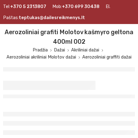
Tel:
+370 5 2313807
Mob:
+370 699 30438
El.
Paštas:
teptukas@dailesreikmenys.lt
Aerozoliniai grafiti Molotov kašmyro geltona
400ml 002
Pradžia
Dažai
Akriliniai dažai
Aerozoliniai akriliniai Molotov dažai
Aerozoliniai graffiti dažai