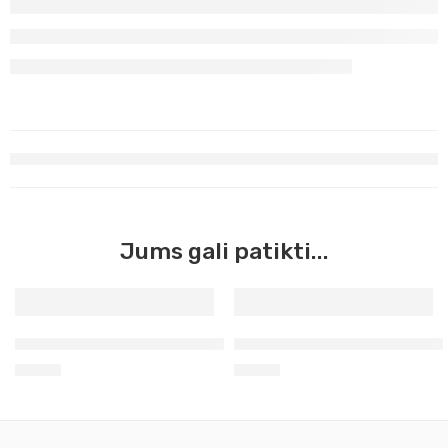
Jums gali patikti...
Aerozoliniai grafiti Molotov kalipso vidutinė 400ml 069
Aerozoliniai grafiti Molotov
8,50
€
8,50
€