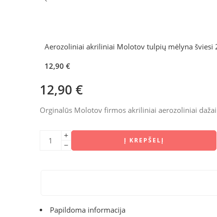
Aerozoliniai akriliniai Molotov tulpių mėlyna šviesi
12,90
€
12,90
€
Orginalūs Molotov firmos akriliniai aerozoliniai dažai
Į KREPŠELĮ
Papildoma informacija