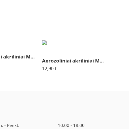
Aerozoliniai akriliniai Molotow signalinė juoda 180
Aerozoliniai akriliniai Molotov akmens pilka vidutinė 175
12,90
€
m. - Penkt.
10:00 - 18:00