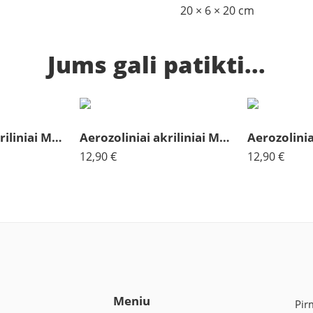
20 × 6 × 20 cm
Jums gali patikti...
Aerozoliniai akriliniai Molotov lapų žalia 143
Aerozoliniai akriliniai Molotov akmens pilka 174
12,90
€
12,90
€
Meniu
Pir