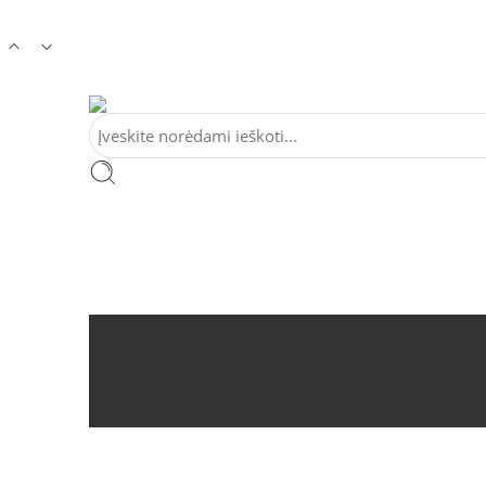
Tel:
+370 5 2313807
Mob:
+370 699 30438
El. Pa