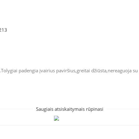
 213
.Tolygiai padengia įvairius paviršius,greitai džiūsta,nereaguoja s
Saugiais atsiskaitymais rūpinasi