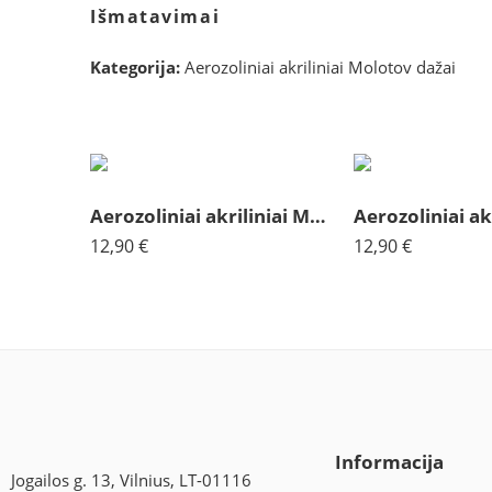
Išmatavimai
Kategorija:
Aerozoliniai akriliniai Molotov dažai
Aerozoliniai akriliniai Molotov ryškiai rožinė 198
12,90
€
12,90
€
Informacija
Jogailos g. 13, Vilnius, LT-01116