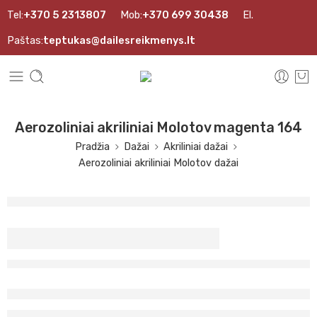
Tel:
+370 5 2313807
Mob:
+370 699 30438
El.
Paštas:
teptukas@dailesreikmenys.lt
Aerozoliniai akriliniai Molotov magenta 164
Pradžia
Dažai
Akriliniai dažai
Aerozoliniai akriliniai Molotov dažai