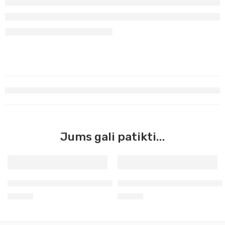
Jums gali patikti...
Aerozoliniai Molotov chromo oksidas 144
Aerozoliniai akriliniai Molot
12,90
€
12,90
€