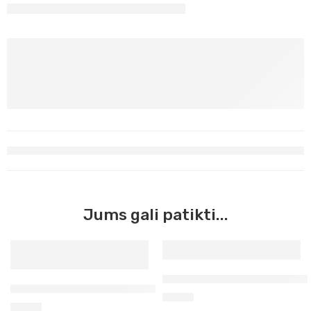
Jums gali patikti...
Deginta Siena Maimeri Acrili
Ultramarinas violetinis Maimeri Acrilico, 200 ml (440)
6,90
€
5,90
€