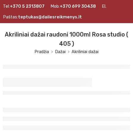
Tel:
+370 5 2313807
Mob:
+370 699 30438
El.
Paštas:
teptukas@dailesreikmenys.lt
Akriliniai dažai raudoni 1000ml Rosa studio (
405 )
Pradžia
Dažai
Akriliniai dažai