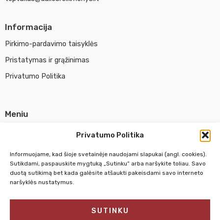
Informacija
Pirkimo-pardavimo taisyklės
Pristatymas ir grąžinimas
Privatumo Politika
Meniu
Parduotuvė
Privatumo Politika
Apie UAB Abina
Informuojame, kad šioje svetainėje naudojami slapukai (angl. cookies).
Susisiekti su mumis
Sutikdami, paspauskite mygtuką „Sutinku“ arba naršykite toliau. Savo
duotą sutikimą bet kada galėsite atšaukti pakeisdami savo interneto
naršyklės nustatymus.
Pirm. - Penkt.
10:00 - 18:00
SUTINKU
Šeštadienį
10:00 - 14:00