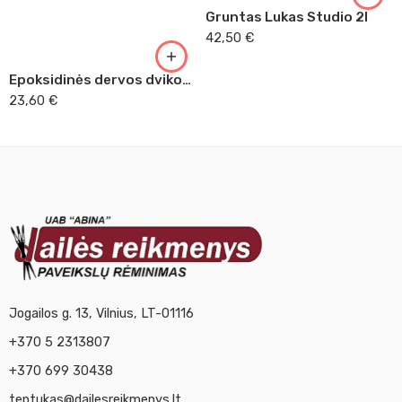
Gruntas Lukas Studio 2l
42,50
€
Epoksidinės dervos dvikomponentis lakas
23,60
€
Jogailos g. 13, Vilnius, LT-01116
+370 5 2313807
+370 699 30438
teptukas@dailesreikmenys.lt