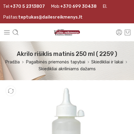
Tel:
+370 5 2313807
Mob:
+370 699 30438
El.
Paštas:
teptukas@dailesreikmenys.lt
Akrilo rišiklis matinis 250 ml ( 2259 )
Pradžia
Pagalbinės priemonės tapybai
Skiedikliai ir lakai
Skiedikliai akriliniams dažams