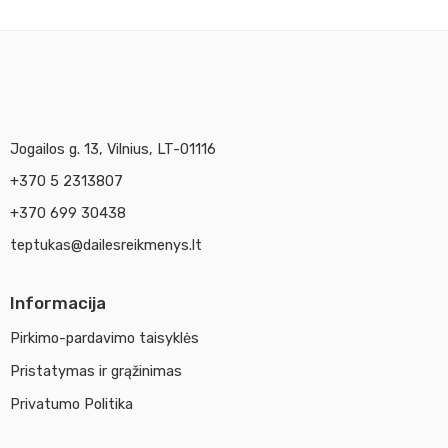
36
36
48
Jogailos g. 13, Vilnius, LT-01116
+370 5 2313807
+370 699 30438
teptukas@dailesreikmenys.lt
Informacija
Pirkimo-pardavimo taisyklės
Pristatymas ir grąžinimas
Privatumo Politika