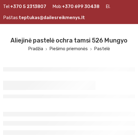
Tel:
+370 5 2313807
Mob:
+370 699 30438
El.
Paštas:
teptukas@dailesreikmenys.lt
Aliejinė pastelė ochra tamsi 526 Mungyo
Pradžia
Piešimo priemonės
Pastelė