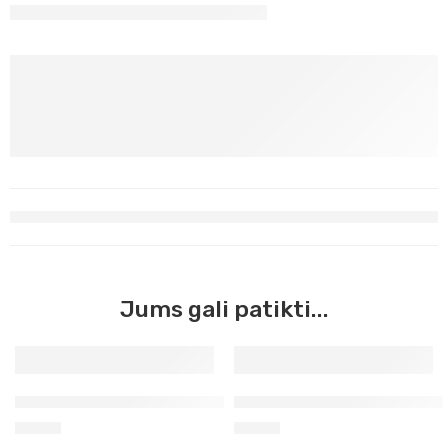
Jums gali patikti...
Aliejinė pastelė ultramarinas 539 Mungyo
Aliejinė pastelr violetinė 5
0,58
€
0,58
€