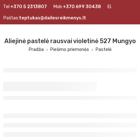
Tel:
+370 5 2313807
Mob:
+370 699 30438
El.
Paštas:
teptukas@dailesreikmenys.lt
Aliejinė pastelė rausvai violetinė 527 Mungyo
Pradžia
Piešimo priemonės
Pastelė