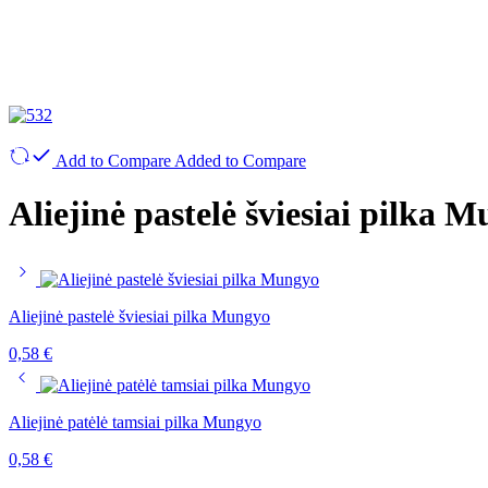
Add to Compare
Added to Compare
Aliejinė pastelė šviesiai pilka 
Aliejinė pastelė šviesiai pilka Mungyo
0,58
€
Aliejinė patėlė tamsiai pilka Mungyo
0,58
€