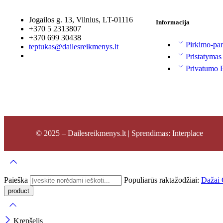
Jogailos g. 13, Vilnius, LT-01116
Informacija
+370 5 2313807
+370 699 30438
Pirkimo-par
teptukas@dailesreikmenys.lt
Pristatymas
Privatumo P
© 2025 – Dailesreikmenys.lt | Sprendimas: Interplace
Paieška
Populiarūs raktažodžiai:
Dažai
Krepšelis