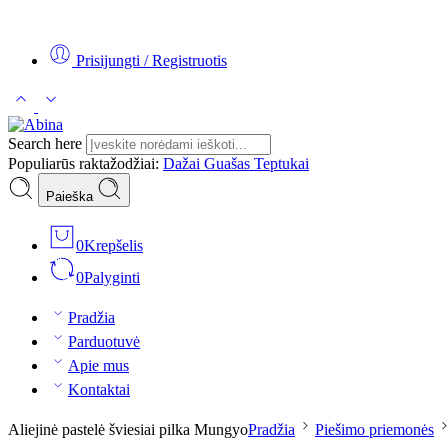
Tel:
+370 5 2313807
Mob:
+370 699 30438
El. Paštas:
teptukas@
Prisijungti / Registruotis
Search here
Populiarūs raktažodžiai:
Dažai
Guašas
Teptukai
Paieška
0
Krepšelis
0
Palyginti
Pradžia
Parduotuvė
Apie mus
Kontaktai
Aliejinė pastelė šviesiai pilka Mungyo
Pradžia
Piešimo priemonės