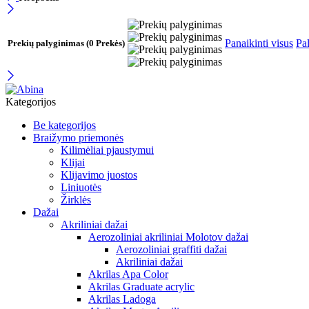
Panaikinti visus
Pal
Prekių palyginimas
(0 Prekės)
Kategorijos
Be kategorijos
Braižymo priemonės
Kilimėliai pjaustymui
Klijai
Klijavimo juostos
Liniuotės
Žirklės
Dažai
Akriliniai dažai
Aerozoliniai akriliniai Molotov dažai
Aerozoliniai graffiti dažai
Akriliniai dažai
Akrilas Apa Color
Akrilas Graduate acrylic
Akrilas Ladoga