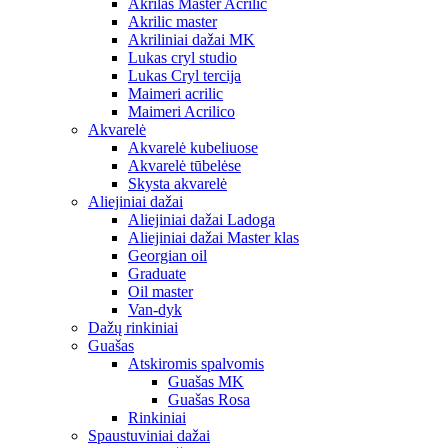
Akrilas Master Acrilic
Akrilic master
Akriliniai dažai MK
Lukas cryl studio
Lukas Cryl tercija
Maimeri acrilic
Maimeri Acrilico
Akvarelė
Akvarelė kubeliuose
Akvarelė tūbelėse
Skysta akvarelė
Aliejiniai dažai
Aliejiniai dažai Ladoga
Aliejiniai dažai Master klas
Georgian oil
Graduate
Oil master
Van-dyk
Dažų rinkiniai
Guašas
Atskiromis spalvomis
Guašas MK
Guašas Rosa
Rinkiniai
Spaustuviniai dažai