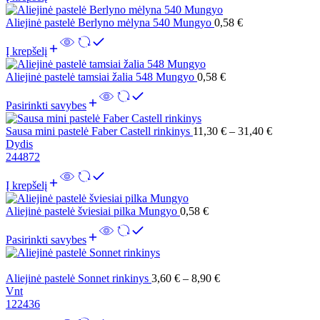
Aliejinė pastelė Berlyno mėlyna 540 Mungyo
0,58
€
Į krepšelį
Aliejinė pastelė tamsiai žalia 548 Mungyo
0,58
€
Pasirinkti savybes
Sausa mini pastelė Faber Castell rinkinys
11,30
€
–
31,40
€
Dydis
24
48
72
Į krepšelį
Aliejinė pastelė šviesiai pilka Mungyo
0,58
€
Pasirinkti savybes
Aliejinė pastelė Sonnet rinkinys
3,60
€
–
8,90
€
Vnt
12
24
36