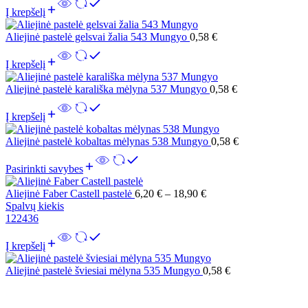
Į krepšelį
Aliejinė pastelė gelsvai žalia 543 Mungyo
0,58
€
Į krepšelį
Aliejinė pastelė karališka mėlyna 537 Mungyo
0,58
€
Į krepšelį
Aliejinė pastelė kobaltas mėlynas 538 Mungyo
0,58
€
Pasirinkti savybes
Aliejinė Faber Castell pastelė
6,20
€
–
18,90
€
Spalvų kiekis
12
24
36
Į krepšelį
Aliejinė pastelė šviesiai mėlyna 535 Mungyo
0,58
€