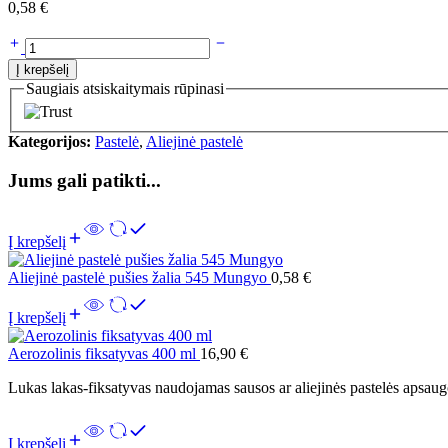
0,58
€
Į krepšelį
Saugiais atsiskaitymais rūpinasi
Kategorijos:
Pastelė
,
Aliejinė pastelė
Jums gali patikti...
Į krepšelį
Aliejinė pastelė pušies žalia 545 Mungyo
0,58
€
Į krepšelį
Aerozolinis fiksatyvas 400 ml
16,90
€
Lukas lakas-fiksatyvas naudojamas sausos ar aliejinės pastelės apsaug
Į krepšelį