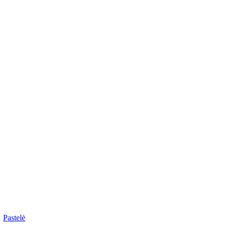
dailesreikmenys.lt
Pastelė