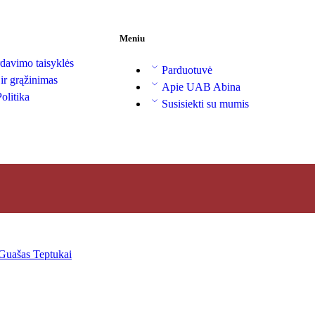
Meniu
davimo taisyklės
Parduotuvė
 ir grąžinimas
Apie UAB Abina
olitika
Susisiekti su mumis
Guašas
Teptukai