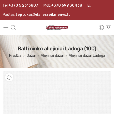
Tel:
+370 5 2313807
Mob:
+370 699 30438
El.
Paštas:
teptukas@dailesreikmenys.lt
Balti cinko aliejiniai Ladoga (100)
Pradžia
Dažai
Aliejiniai dažai
Aliejiniai dažai Ladoga