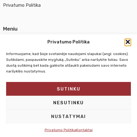
Privatumo Politika
Meniu
Parduotuvė
Privatumo Politika
Apie UAB Abina
Informuojame, kad šioje svetainėje naudojami slapukai (angl. cookies).
Susisiekti su mumis
Sutikdami, paspauskite mygtuką „Sutinku“ arba naršykite toliau. Savo
duotą sutikimą bet kada galėsite atšaukti pakeisdami savo interneto
naršyklės nustatymus.
Pirm. - Penkt.
10:00 - 18:00
SUTINKU
Šeštadienį
10:00 - 14:00
Sekmadienį
NEDIRBAME
NESUTINKU
NUSTATYMAI
Privatumo Politika
Kontaktai
© 2025 – Dailesreikmenys.lt | Sprendimas: Interplace