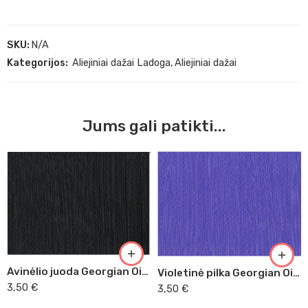
SKU:
N/A
Kategorijos:
Aliejiniai dažai Ladoga
,
Aliejiniai dažai
Jums gali patikti...
Avinėlio juoda Georgian Oil, 38ml (035)
Violetinė pilka Georgian Oil, 38ml (442)
3,50
€
3,50
€