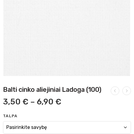
Balti cinko aliejiniai Ladoga (100)
3,50
€
–
6,90
€
TALPA