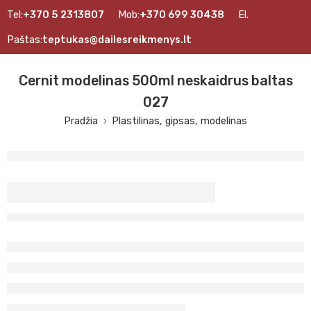
Tel:
+370 5 2313807
Mob:
+370 699 30438
El.
Paštas:
teptukas@dailesreikmenys.lt
Cernit modelinas 500ml neskaidrus baltas
027
Pradžia
Plastilinas, gipsas, modelinas