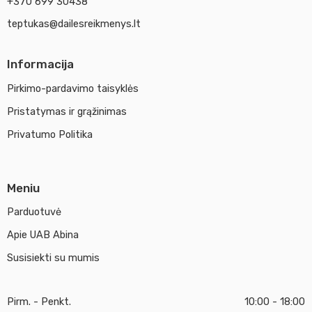
+370 699 30438
teptukas@dailesreikmenys.lt
Informacija
Pirkimo-pardavimo taisyklės
Pristatymas ir grąžinimas
Privatumo Politika
Meniu
Parduotuvė
Apie UAB Abina
Susisiekti su mumis
Pirm. - Penkt.
10:00 - 18:00