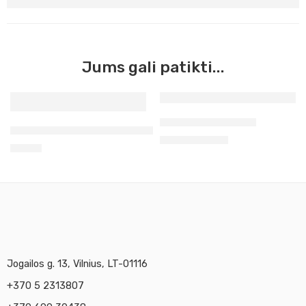
Jums gali patikti...
8sp
Plastelino rinkinys
Cernit modelinas 56g kūno spalvos 425
2,42
€
–
3,40
€
10sp
2,30
€
12sp
Jogailos g. 13, Vilnius, LT-01116
+370 5 2313807