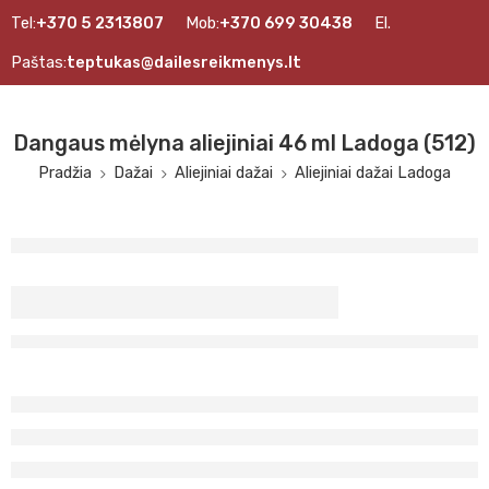
Tel:
+370 5 2313807
Mob:
+370 699 30438
El.
Paštas:
teptukas@dailesreikmenys.lt
Dangaus mėlyna aliejiniai 46 ml Ladoga (512)
Pradžia
Dažai
Aliejiniai dažai
Aliejiniai dažai Ladoga