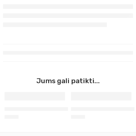
Jums gali patikti...
Umbra deginta Georgian Oil, 38ml (223)
Pilka Peino Georgian Oil, 38
3,50
€
3,50
€