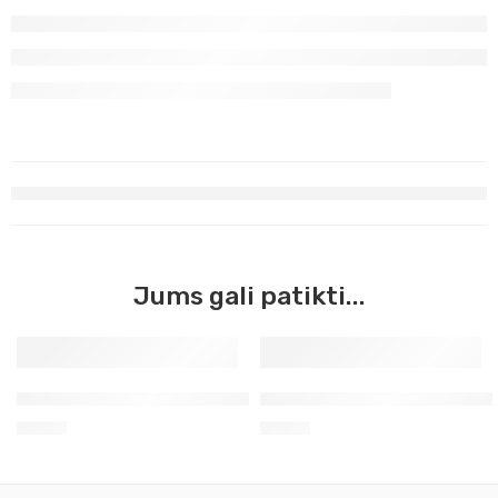
Jums gali patikti...
Geltona ochra šviesi Master Acrilic, 60ml (38)
Mėlyna ciano pirminė Master 
3,90
€
3,90
€