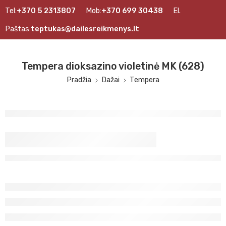
Tel:
+370 5 2313807
Mob:
+370 699 30438
El.
Paštas:
teptukas@dailesreikmenys.lt
Tempera dioksazino violetinė MK (628)
Pradžia
Dažai
Tempera