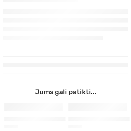
Jums gali patikti...
Ultramarinas prancūziškas Georgian Oil, 38ml (123)
Magenta pirminė Georgian Oi
3,50
€
3,50
€