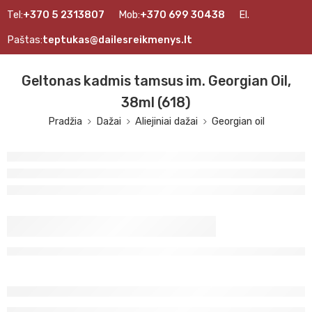
Tel:
+370 5 2313807
Mob:
+370 699 30438
El.
Paštas:
teptukas@dailesreikmenys.lt
Geltonas kadmis tamsus im. Georgian Oil,
38ml (618)
Pradžia
Dažai
Aliejiniai dažai
Georgian oil