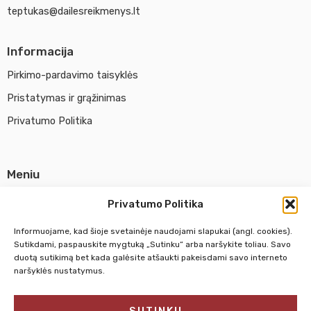
teptukas@dailesreikmenys.lt
Informacija
Pirkimo-pardavimo taisyklės
Pristatymas ir grąžinimas
Privatumo Politika
Meniu
Parduotuvė
Privatumo Politika
Apie UAB Abina
Informuojame, kad šioje svetainėje naudojami slapukai (angl. cookies).
Susisiekti su mumis
Sutikdami, paspauskite mygtuką „Sutinku“ arba naršykite toliau. Savo
duotą sutikimą bet kada galėsite atšaukti pakeisdami savo interneto
naršyklės nustatymus.
Pirm. - Penkt.
10:00 - 18:00
SUTINKU