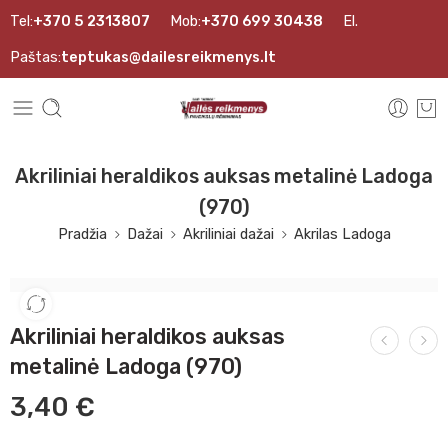
Tel:
+370 5 2313807
Mob:
+370 699 30438
El.
Paštas:
teptukas@dailesreikmenys.lt
Akriliniai heraldikos auksas metalinė Ladoga
(970)
Pradžia
Dažai
Akriliniai dažai
Akrilas Ladoga
Akriliniai heraldikos auksas
metalinė Ladoga (970)
3,40
€