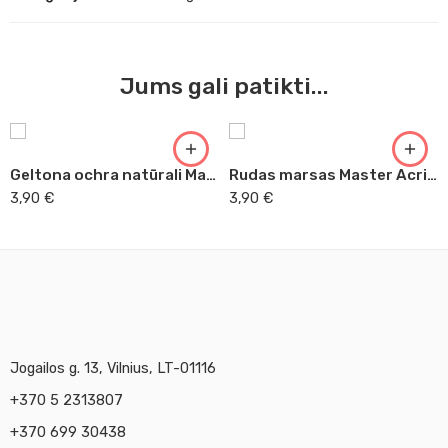
Jums gali patikti...
Geltona ochra natūrali Master Acrilic, 60ml (39)
Rudas marsas Master Acrilic, 60ml (47)
3,90
€
3,90
€
Jogailos g. 13, Vilnius, LT-01116
+370 5 2313807
+370 699 30438