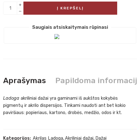
Į KREPŠELĮ
Saugiais atsiskaitymais rūpinasi
Aprašymas
Papildoma informacij
Ladoga
akriliniai dažai yra gaminami iš aukštos kokybės
pigmentų ir akrilo dispersijos. Tinkami naudoti ant bet kokio
paviršiaus: popieriaus, kartono, drobės, medžio, odos ir kt.
Kategorijos:
Akrilas Ladoga
,
Akriliniai dažai
,
Dažai