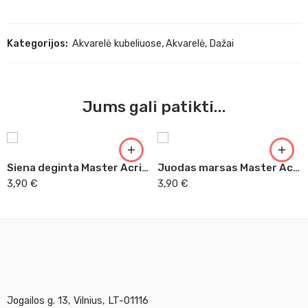
Kategorijos:
Akvarelė kubeliuose
,
Akvarelė
,
Dažai
Jums gali patikti...
Siena deginta Master Acrilic, 60ml (44)
Juodas marsas Master Acrilic, 60ml (49)
3,90
€
3,90
€
Jogailos g. 13, Vilnius, LT-01116