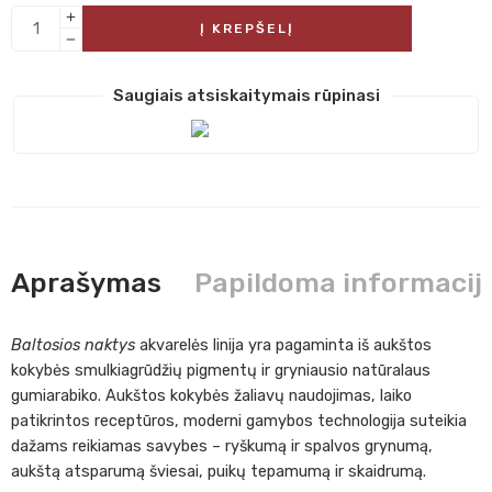
Į KREPŠELĮ
Saugiais atsiskaitymais rūpinasi
Aprašymas
Papildoma informacij
Baltosios naktys
akvarelės linija yra pagaminta iš aukštos
kokybės smulkiagrūdžių pigmentų ir gryniausio natūralaus
gumiarabiko. Aukštos kokybės žaliavų naudojimas, laiko
patikrintos receptūros, moderni gamybos technologija suteikia
dažams reikiamas savybes – ryškumą ir spalvos grynumą,
aukštą atsparumą šviesai, puikų tepamumą ir skaidrumą.