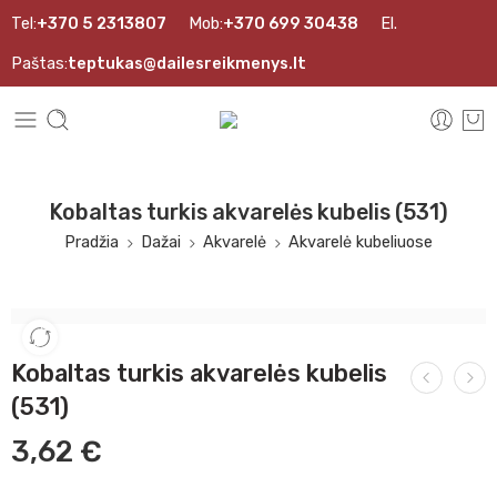
Tel:
+370 5 2313807
Mob:
+370 699 30438
El.
Paštas:
teptukas@dailesreikmenys.lt
Kobaltas turkis akvarelės kubelis (531)
Pradžia
Dažai
Akvarelė
Akvarelė kubeliuose
Kobaltas turkis akvarelės kubelis
(531)
3,62
€