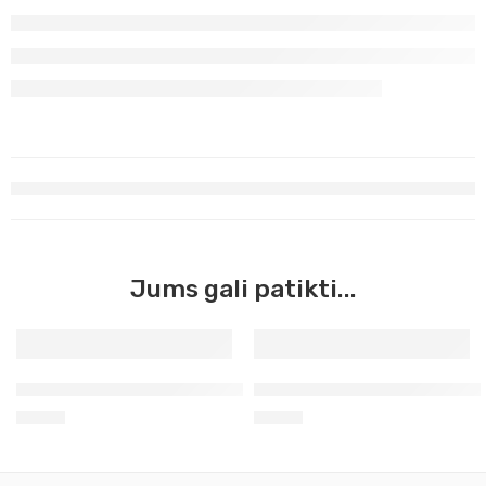
Jums gali patikti...
Rudas marsas Master Acrilic, 60ml (47)
Siena natūrali Master Acrilic
3,90
€
3,90
€