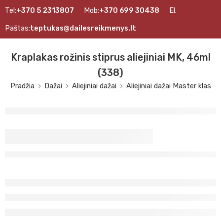
Tel:
+370 5 2313807
Mob:
+370 699 30438
El.
Paštas:
teptukas@dailesreikmenys.lt
Kraplakas rožinis stiprus aliejiniai MK, 46ml
(338)
Pradžia
Dažai
Aliejiniai dažai
Aliejiniai dažai Master klas