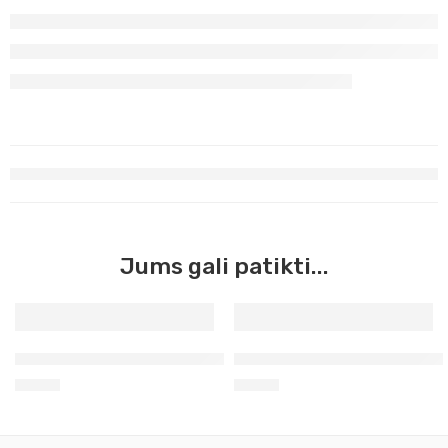
Jums gali patikti...
Siena natūrali Master Acrilic, 60ml (40)
Žalias kinovaris tamsus Mast
3,90
€
3,90
€