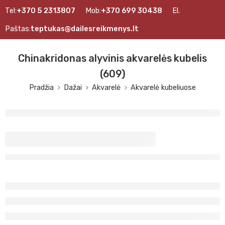
Tel:
+370 5 2313807
Mob:
+370 699 30438
El.
Paštas:
teptukas@dailesreikmenys.lt
Chinakridonas alyvinis akvarelės kubelis
(609)
Pradžia
Dažai
Akvarelė
Akvarelė kubeliuose