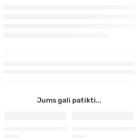
Jums gali patikti...
Sidabras Master Acrilic, 60ml (51)
Žalia permanentinė šviesi Ma
3,90
€
3,90
€