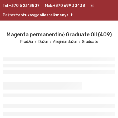
Tel:
+370 5 2313807
Mob:
+370 699 30438
El.
Paštas:
teptukas@dailesreikmenys.lt
Magenta permanentinė Graduate Oil (409)
Pradžia
Dažai
Aliejiniai dažai
Graduate