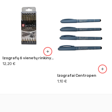
01
03
05
Izografų 6 vienetų rinkinys Sakura
07
12,20
€
Izografai Centropen
1,10
€