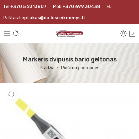
Tel:
+370 5 2313807
Mob:
+370 699 30438
El.
Paštas:
teptukas@dailesreikmenys.lt
Markeris dvipusis bario geltonas
Pradžia
Piešimo priemonės