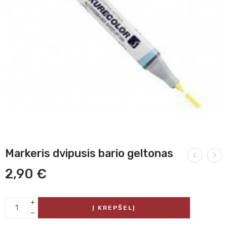
Markeris dvipusis bario geltonas
2,90
€
Į KREPŠELĮ