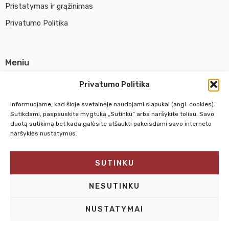
Pristatymas ir grąžinimas
Privatumo Politika
Meniu
Parduotuvė
Privatumo Politika
Apie UAB Abina
Informuojame, kad šioje svetainėje naudojami slapukai (angl. cookies).
Susisiekti su mumis
Sutikdami, paspauskite mygtuką „Sutinku“ arba naršykite toliau. Savo
duotą sutikimą bet kada galėsite atšaukti pakeisdami savo interneto
naršyklės nustatymus.
Pirm. - Penkt.
10:00 - 18:00
SUTINKU
Šeštadienį
10:00 - 14:00
Sekmadienį
NEDIRBAME
NESUTINKU
NUSTATYMAI