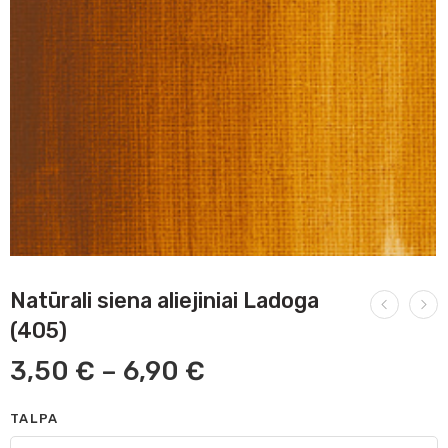
Natūrali siena aliejiniai Ladoga
(405)
3,50
€
–
6,90
€
TALPA