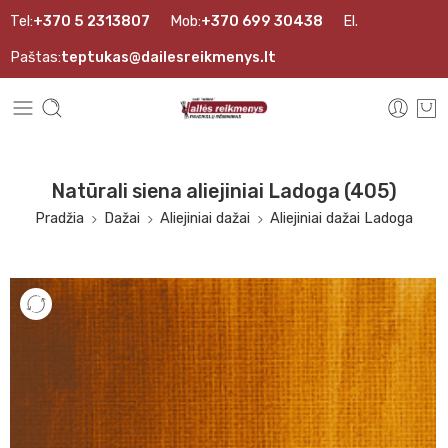
Tel:
+370 5 2313807
Mob:
+370 699 30438
El.
Paštas:
teptukas@dailesreikmenys.lt
Natūrali siena aliejiniai Ladoga (405)
Pradžia
Dažai
Aliejiniai dažai
Aliejiniai dažai Ladoga