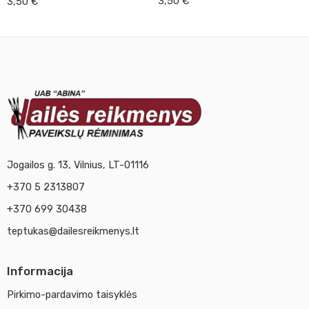
3,50
€
3,50
€
Jogailos g. 13, Vilnius, LT-01116
+370 5 2313807
+370 699 30438
teptukas@dailesreikmenys.lt
Informacija
Pirkimo-pardavimo taisyklės