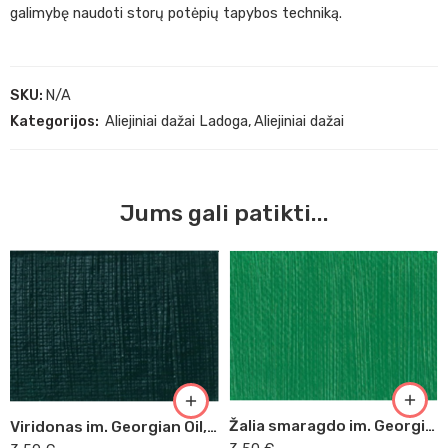
galimybę naudoti storų potėpių tapybos techniką.
SKU:
N/A
Kategorijos:
Aliejiniai dažai Ladoga
,
Aliejiniai dažai
Jums gali patikti...
Žalia smaragdo im. Georgian Oil, 38ml (338)
Viridonas im. Georgian Oil, 38ml (382)