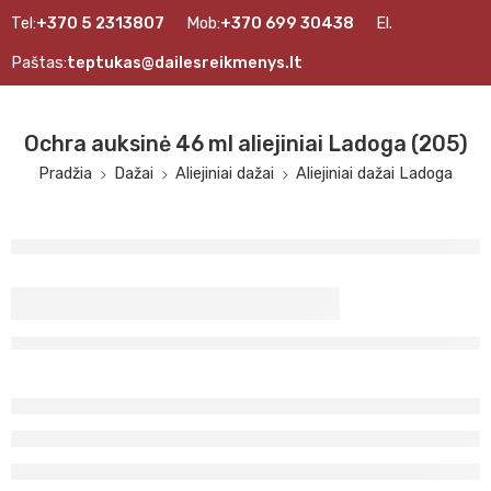
Tel:
+370 5 2313807
Mob:
+370 699 30438
El.
Paštas:
teptukas@dailesreikmenys.lt
Ochra auksinė 46 ml aliejiniai Ladoga (205)
Pradžia
Dažai
Aliejiniai dažai
Aliejiniai dažai Ladoga