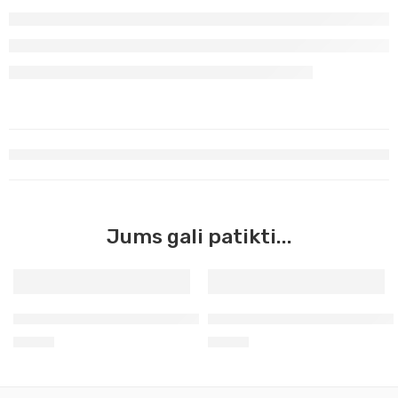
Jums gali patikti...
Žalia geltonai Georgian Oil, 38ml (388)
Titano balta Georgian Oil, 3
3,50
€
3,50
€