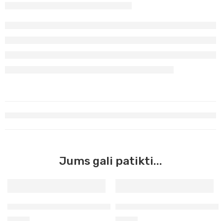
Jums gali patikti...
Siena deginta Master Acrilic, 60ml (44)
Žalia Paolo Veronos Master A
3,90
€
3,90
€