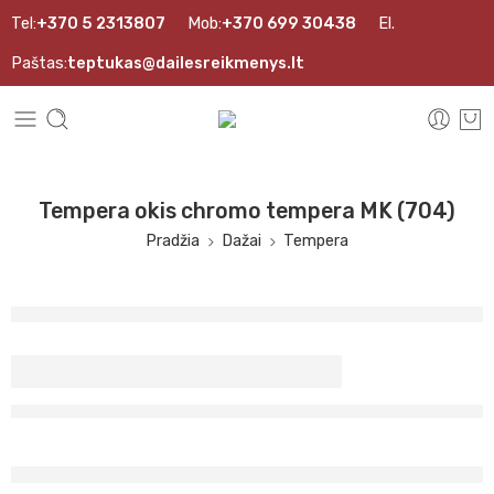
Tel:
+370 5 2313807
Mob:
+370 699 30438
El.
Paštas:
teptukas@dailesreikmenys.lt
Tempera okis chromo tempera MK (704)
Pradžia
Dažai
Tempera