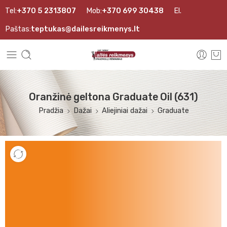
Tel:
+370 5 2313807
Mob:
+370 699 30438
El.
Paštas:
teptukas@dailesreikmenys.lt
Oranžinė geltona Graduate Oil (631)
Pradžia
Dažai
Aliejiniai dažai
Graduate