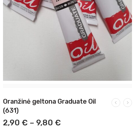
Oranžinė geltona Graduate Oil
(631)
2,90
€
–
9,80
€