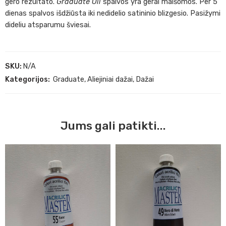
gero rezultato.
Graduate Oil
spalvos yra gerai maišomos. Per 5
dienas spalvos išdžiūsta iki nedidelio satininio blizgesio. Pasižymi
dideliu atsparumu šviesai.
SKU:
N/A
Kategorijos:
Graduate
,
Aliejiniai dažai
,
Dažai
Jums gali patikti...