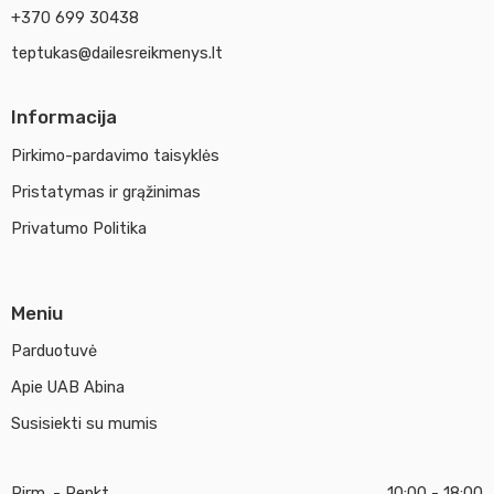
+370 699 30438
teptukas@dailesreikmenys.lt
Informacija
Pirkimo-pardavimo taisyklės
Pristatymas ir grąžinimas
Privatumo Politika
Meniu
Parduotuvė
Apie UAB Abina
Susisiekti su mumis
Pirm. - Penkt.
10:00 - 18:00