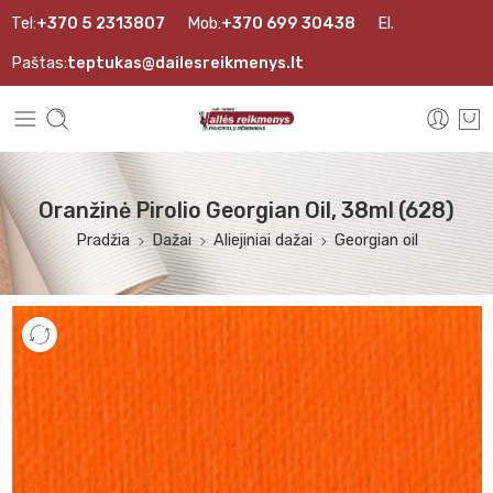
Tel:
+370 5 2313807
Mob:
+370 699 30438
El.
Paštas:
teptukas@dailesreikmenys.lt
Oranžinė Pirolio Georgian Oil, 38ml (628)
Pradžia
Dažai
Aliejiniai dažai
Georgian oil