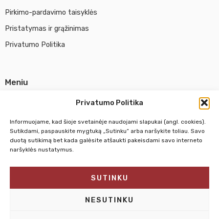
Pirkimo-pardavimo taisyklės
Pristatymas ir grąžinimas
Privatumo Politika
Meniu
Parduotuvė
Privatumo Politika
Apie UAB Abina
Informuojame, kad šioje svetainėje naudojami slapukai (angl. cookies).
Susisiekti su mumis
Sutikdami, paspauskite mygtuką „Sutinku“ arba naršykite toliau. Savo
duotą sutikimą bet kada galėsite atšaukti pakeisdami savo interneto
naršyklės nustatymus.
Pirm. - Penkt.
10:00 - 18:00
SUTINKU
Šeštadienį
10:00 - 14:00
Sekmadienį
NEDIRBAME
NESUTINKU