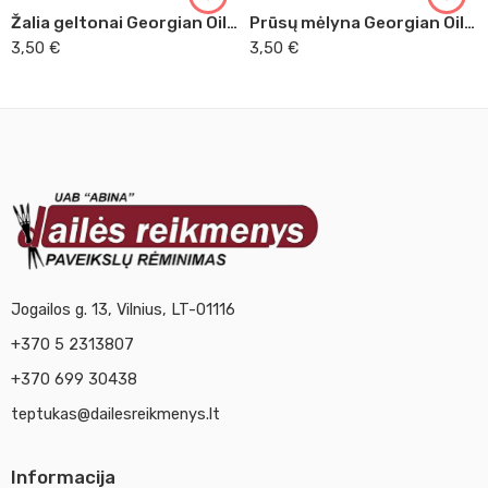
Žalia geltonai Georgian Oil, 38ml (388)
Prūsų mėlyna Georgian Oil, 38ml (135)
3,50
€
3,50
€
Jogailos g. 13, Vilnius, LT-01116
+370 5 2313807
+370 699 30438
teptukas@dailesreikmenys.lt
Informacija