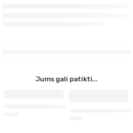
Jums gali patikti...
Turkis Maimeri Acrilico, 200 ml (430)
Permanentinė rausvai violeti
5,90
€
5,90
€