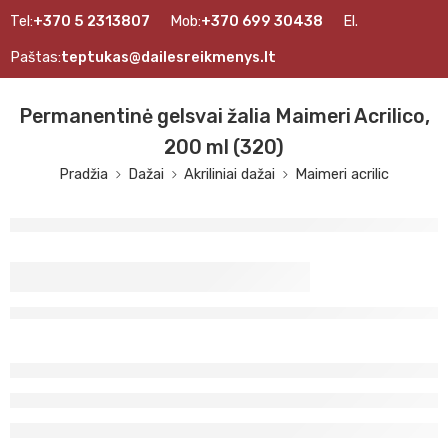
Tel:
+370 5 2313807
Mob:
+370 699 30438
El.
Paštas:
teptukas@dailesreikmenys.lt
Permanentinė gelsvai žalia Maimeri Acrilico,
200 ml (320)
Pradžia
Dažai
Akriliniai dažai
Maimeri acrilic