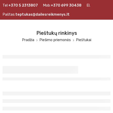
Tel:
+370 5 2313807
Mob:
+370 699 30438
El.
Paštas:
teptukas@dailesreikmenys.lt
Pieštukų rinkinys
Pradžia
Piešimo priemonės
Pieštukai