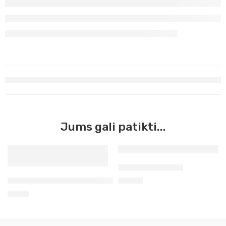
Jums gali patikti...
Pieštukų rinkinys
Spalvotas polichromo pieštukas purple violet 136 Faber-
17,90
€
1,90
€