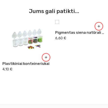
Jums gali patikti...
Pigmentas siena natūrali prancūziška 50g Kr
6,60
€
Plastikiniai konteineriukai
4,10
€