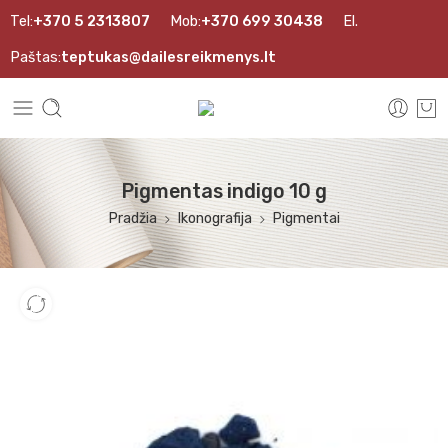
Tel:
+370 5 2313807
Mob:
+370 699 30438
El.
Paštas:
teptukas@dailesreikmenys.lt
Pigmentas indigo 10 g
Pradžia
Ikonografija
Pigmentai