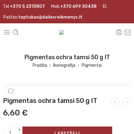
Tel:
+370 5 2313807
Mob:
+370 699 30438
El.
Paštas:
teptukas@dailesreikmenys.lt
Pigmentas ochra tamsi 50 g IT
Pradžia
Ikonografija
Pigmentai
Pigmentas ochra tamsi 50 g IT
6,60
€
Į KREPŠELĮ