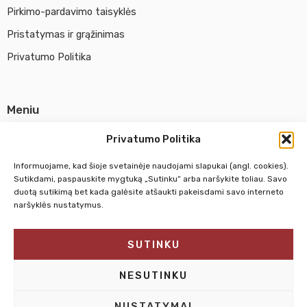
Pirkimo-pardavimo taisyklės
Pristatymas ir grąžinimas
Privatumo Politika
Meniu
Parduotuvė
Privatumo Politika
Apie UAB Abina
Informuojame, kad šioje svetainėje naudojami slapukai (angl. cookies).
Susisiekti su mumis
Sutikdami, paspauskite mygtuką „Sutinku“ arba naršykite toliau. Savo
duotą sutikimą bet kada galėsite atšaukti pakeisdami savo interneto
naršyklės nustatymus.
Pirm. - Penkt.
10:00 - 18:00
SUTINKU
Šeštadienį
10:00 - 14:00
Sekmadienį
NEDIRBAME
NESUTINKU
NUSTATYMAI