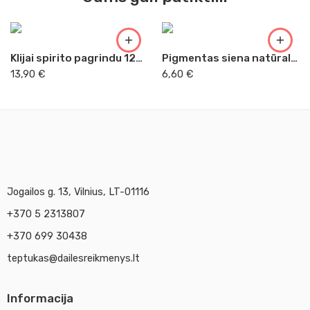
Klijai spirito pagrindu 125 ml aukso lapeliams
Pigmentas siena natūrali prancūziška 50g Kr
13,90
€
6,60
€
Jogailos g. 13, Vilnius, LT-01116
+370 5 2313807
+370 699 30438
teptukas@dailesreikmenys.lt
Informacija