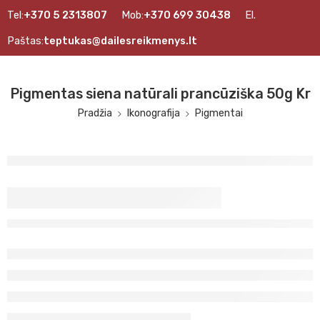
Tel:
+370 5 2313807
Mob:
+370 699 30438
El.
Paštas:
teptukas@dailesreikmenys.lt
Pigmentas siena natūrali prancūziška 50g Kr
Pradžia
Ikonografija
Pigmentai