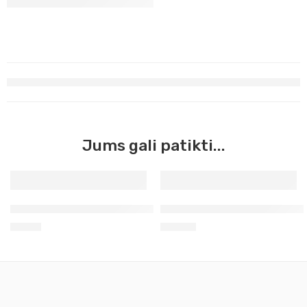
Jums gali patikti...
Pigmentas geltonas kadmis nr. 6 10g Kr
Pigmentas drakono kraujas 
8,90
€
15,20
€