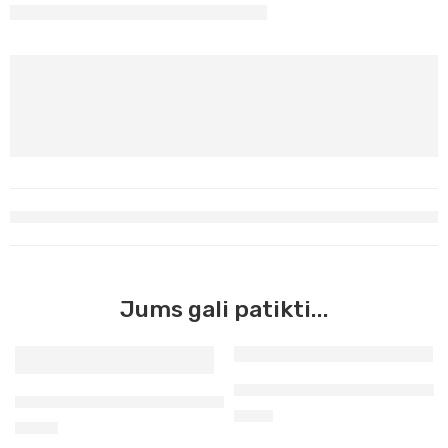
Jums gali patikti...
Plunksna kaligrafijai DP518
Tušas žalias 20 g Koh-I-Noor
1,10
€
1,50
€