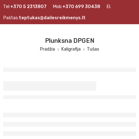
Tel:
+370 5 2313807
Mob:
+370 699 30438
El.
Paštas:
teptukas@dailesreikmenys.lt
Plunksna DPGEN
Pradžia
Kaligrafija
Tušas