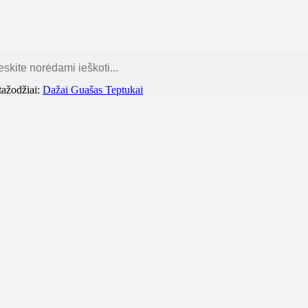
dailesreikmenys.lt
tažodžiai:
Dažai
Guašas
Teptukai