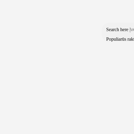
Tel:
+370 5 2313807
Mob:
+370 699 30438
El. Paštas:
teptukas@
Prisijungti / Registruotis
Search here
Populiarūs rak
Pradžia
Parduotuvė
Apie mus
Kontaktai
Plunksna kaligrafijai DP 300
Pradžia
Kaligrafija
Tušas
Add to Compare
Added to Compare
Plunksna kaligrafijai DP 300