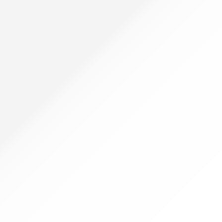
Pasirinkti savybes
Kaligrafijai Calligraphy Pen Sakura
2,30
€
Dydis
1,0
2,0
3,0
Į krepšelį
Tušas baltas 20 g Koh-I-Noor
1,50
€
Į krepšelį
Tušas geltonas 20 g Koh-I-Noor
1,50
€
Į krepšelį
Parkerių rinkinys kaligrafijai
17,91
€