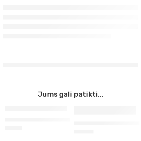
Jums gali patikti...
Giljotina popieriui Foska A4
Giljotina popieriui KW Trio B
46,00
€
379,00
€