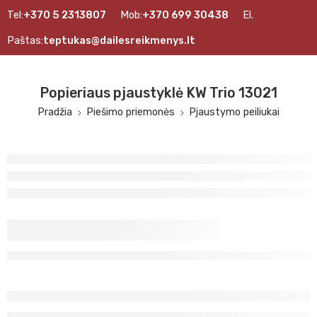
Tel:
+370 5 2313807
Mob:
+370 699 30438
El.
Paštas:
teptukas@dailesreikmenys.lt
Popieriaus pjaustyklė KW Trio 13021
Pradžia
Piešimo priemonės
Pjaustymo peiliukai