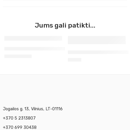
Jums gali patikti...
Juodas
Grotažo popierius „Essdee”
Origami popierius Ornamen
1,30
€
–
1,70
€
Sidabrinis
8,82
€
Auksinis
Blizgantis
Jogailos g. 13, Vilnius, LT-01116
+370 5 2313807
+370 699 30438