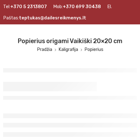
Tel:
+370 5 2313807
Mob:
+370 699 30438
El.
Paštas:
teptukas@dailesreikmenys.lt
Popierius origami Vaikiški 20×20 cm
Pradžia
Kaligrafija
Popierius