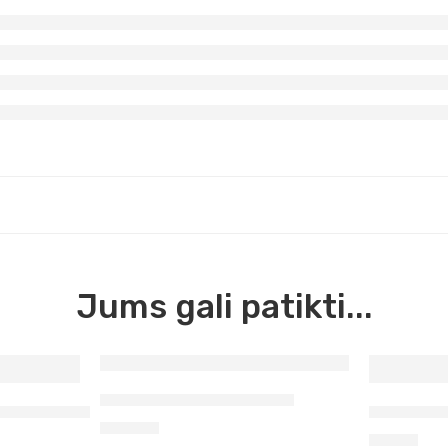
Jums gali patikti...
Gruntas Lukas Studio 2l
so 2,25 l Daler Rowney
Skaidri f
42,50
€
6,90
€