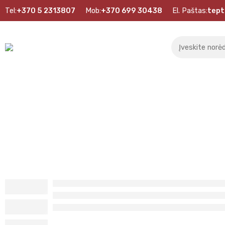
Tel:
+370 5 2313807
Mob:
+370 699 30438
El. Paštas:
tept