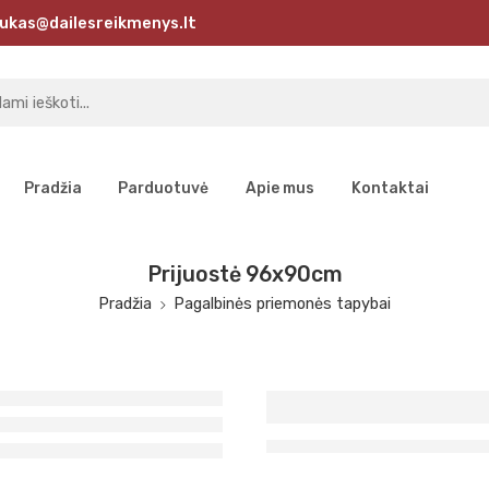
ukas@dailesreikmenys.lt
Pradžia
Parduotuvė
Apie mus
Kontaktai
Prijuostė 96x90cm
Pradžia
Pagalbinės priemonės tapybai