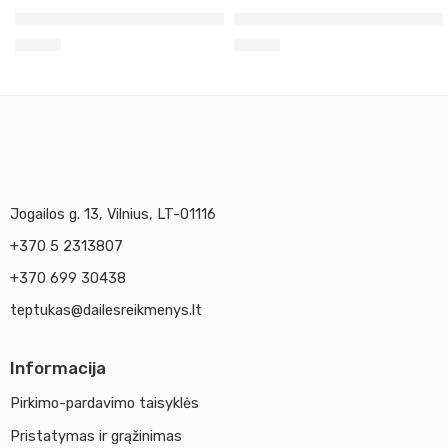
Žalia lapų Georgian Oil, 38ml (352)
Titano balta Georgian Oil, 3
3,50
€
3,50
€
Jogailos g. 13, Vilnius, LT-01116
+370 5 2313807
+370 699 30438
teptukas@dailesreikmenys.lt
Informacija
Pirkimo-pardavimo taisyklės
Pristatymas ir grąžinimas