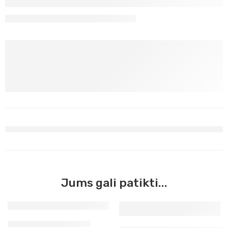
Jums gali patikti...
Vilna vėlimui oranžinė