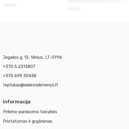
Šilkui smėlio spalvos Javana
1,30
€
4,40
€
Jogailos g. 13, Vilnius, LT-01116
+370 5 2313807
+370 699 30438
teptukas@dailesreikmenys.lt
Informacija
Pirkimo-pardavimo taisyklės
Pristatymas ir grąžinimas