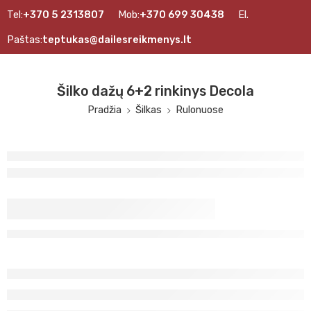
Tel:
+370 5 2313807
Mob:
+370 699 30438
El.
Paštas:
teptukas@dailesreikmenys.lt
Šilko dažų 6+2 rinkinys Decola
Pradžia
Šilkas
Rulonuose