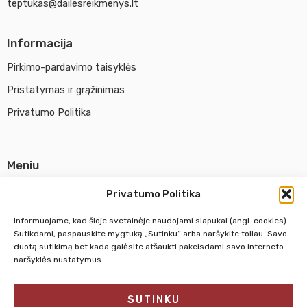
teptukas@dailesreikmenys.lt
Informacija
Pirkimo-pardavimo taisyklės
Pristatymas ir grąžinimas
Privatumo Politika
Meniu
Parduotuvė
Privatumo Politika
Apie UAB Abina
Informuojame, kad šioje svetainėje naudojami slapukai (angl. cookies).
Susisiekti su mumis
Sutikdami, paspauskite mygtuką „Sutinku“ arba naršykite toliau. Savo
duotą sutikimą bet kada galėsite atšaukti pakeisdami savo interneto
naršyklės nustatymus.
Pirm. - Penkt.
10:00 - 18:00
SUTINKU
Šeštadienį
10:00 - 14:00