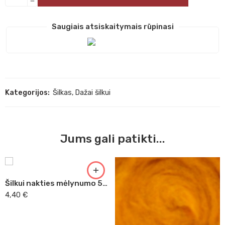
Saugiais atsiskaitymais rūpinasi
Kategorijos:
Šilkas
,
Dažai šilkui
Jums gali patikti...
Šilkui nakties mėlynumo 50 ml Javana dažai 8196
4,40
€