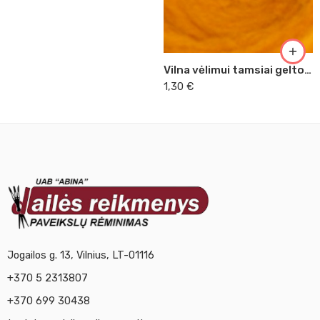
Vilna vėlimui tamsiai geltona
1,30
€
Jogailos g. 13, Vilnius, LT-01116
+370 5 2313807
+370 699 30438