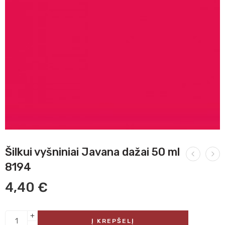
Šilkui vyšniniai Javana dažai 50 ml
8194
4,40
€
Į KREPŠELĮ