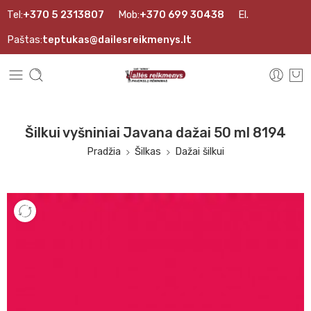
Tel:
+370 5 2313807
Mob:
+370 699 30438
El.
Paštas:
teptukas@dailesreikmenys.lt
Šilkui vyšniniai Javana dažai 50 ml 8194
Pradžia
Šilkas
Dažai šilkui