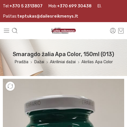
Tel:
+370 5 2313807
Mob:
+370 699 30438
El.
Paštas:
teptukas@dailesreikmenys.lt
Smaragdo žalia Apa Color, 150ml (013)
Pradžia
Dažai
Akriliniai dažai
Akrilas Apa Color