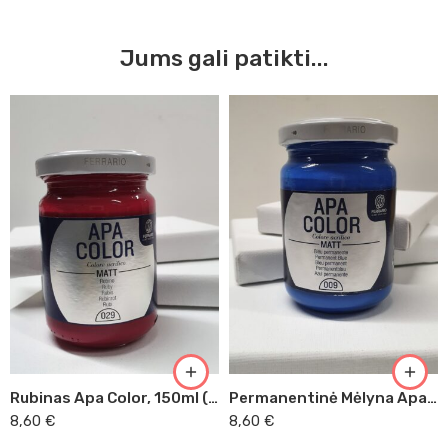
Jums gali patikti...
Rubinas Apa Color, 150ml (029)
Permanentinė Mėlyna Apa Color, 150ml (009)
8,60
€
8,60
€