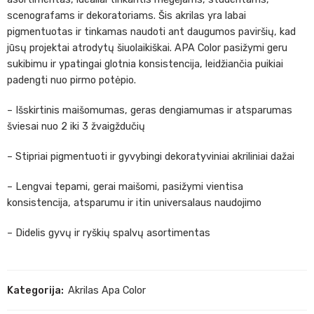
scenografams ir dekoratoriams. Šis akrilas yra labai
pigmentuotas ir tinkamas naudoti ant daugumos paviršių, kad
jūsų projektai atrodytų šiuolaikiškai. APA Color pasižymi geru
sukibimu ir ypatingai glotnia konsistencija, leidžiančia puikiai
padengti nuo pirmo potėpio.
– Išskirtinis maišomumas, geras dengiamumas ir atsparumas
šviesai nuo 2 iki 3 žvaigždučių
– Stipriai pigmentuoti ir gyvybingi dekoratyviniai akriliniai dažai
– Lengvai tepami, gerai maišomi, pasižymi vientisa
konsistencija, atsparumu ir itin universalaus naudojimo
– Didelis gyvų ir ryškių spalvų asortimentas
Kategorija:
Akrilas Apa Color