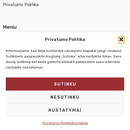
Privatumo Politika
Meniu
Parduotuvė
Privatumo Politika
Apie UAB Abina
Informuojame, kad šioje svetainėje naudojami slapukai (angl. cookies).
Susisiekti su mumis
Sutikdami, paspauskite mygtuką „Sutinku“ arba naršykite toliau. Savo
duotą sutikimą bet kada galėsite atšaukti pakeisdami savo interneto
naršyklės nustatymus.
Pirm. - Penkt.
10:00 - 18:00
SUTINKU
Šeštadienį
10:00 - 14:00
Sekmadienį
NEDIRBAME
NESUTINKU
NUSTATYMAI
Privatumo Politika
Kontaktai
© 2025 – Dailesreikmenys.lt | Sprendimas: Interplace