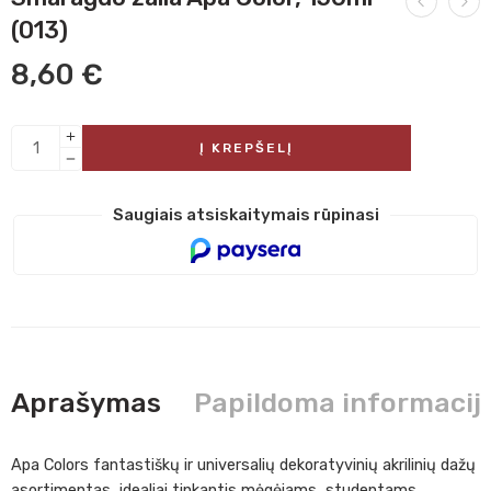
(013)
8,60
€
Į KREPŠELĮ
Saugiais atsiskaitymais rūpinasi
Aprašymas
Papildoma informacij
Apa Colors fantastiškų ir universalių dekoratyvinių akrilinių dažų
asortimentas, idealiai tinkantis mėgėjams, studentams,