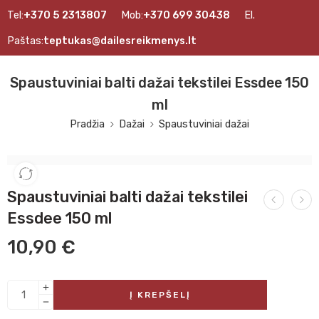
Tel:
+370 5 2313807
Mob:
+370 699 30438
El.
Paštas:
teptukas@dailesreikmenys.lt
Spaustuviniai balti dažai tekstilei Essdee 150
ml
Pradžia
Dažai
Spaustuviniai dažai
Spaustuviniai balti dažai tekstilei
Essdee 150 ml
10,90
€
Į KREPŠELĮ