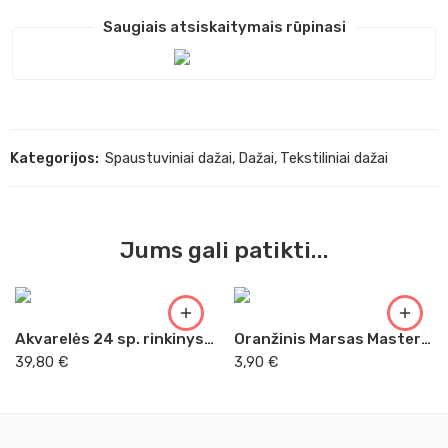
Saugiais atsiskaitymais rūpinasi
Kategorijos:
Spaustuviniai dažai
,
Dažai
,
Tekstiliniai dažai
Jums gali patikti...
Akvarelės 24 sp. rinkinys Sankt-Peterburgas
Oranžinis Marsas Master Acrilic, 60ml (41)
39,80
€
3,90
€