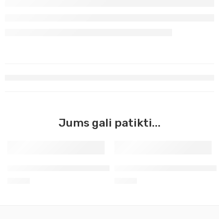
Jums gali patikti...
Dažai linoleumui balti 59ml Adigraf 011
Dažai linoleumui prūsų mėly
5,30
€
5,30
€