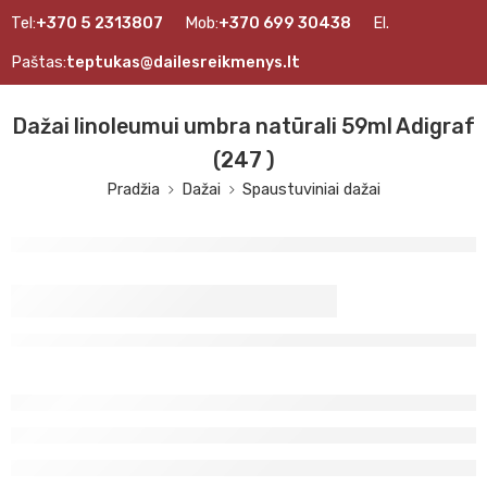
Tel:
+370 5 2313807
Mob:
+370 699 30438
El.
Paštas:
teptukas@dailesreikmenys.lt
Dažai linoleumui umbra natūrali 59ml Adigraf
(247 )
Pradžia
Dažai
Spaustuviniai dažai