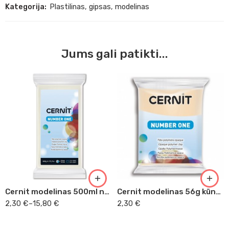
Kategorija:
Plastilinas, gipsas, modelinas
Jums gali patikti...
56g
250g
500g
Cernit modelinas 500ml neskaidrus baltas 027
Cernit modelinas 56g kūno spalvos 425
2,30
€
–
15,80
€
2,30
€