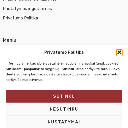
Pristatymas ir grąžinimas
Privatumo Politika
Meniu
Parduotuvė
Privatumo Politika
Apie UAB Abina
Informuojame, kad šioje svetainėje naudojami slapukai (angl. cookies).
Susisiekti su mumis
Sutikdami, paspauskite mygtuką „Sutinku“ arba naršykite toliau. Savo
duotą sutikimą bet kada galėsite atšaukti pakeisdami savo interneto
naršyklės nustatymus.
Pirm. - Penkt.
10:00 - 18:00
SUTINKU
Šeštadienį
10:00 - 14:00
Sekmadienį
NEDIRBAME
NESUTINKU
NUSTATYMAI