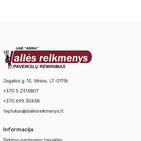
Jogailos g. 13, Vilnius, LT-01116
+370 5 2313807
+370 699 30438
teptukas@dailesreikmenys.lt
Informacija
Pirkimo-pardavimo taisyklės