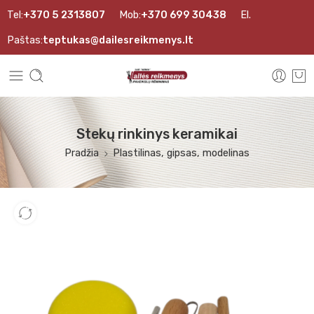
Tel:
+370 5 2313807
Mob:
+370 699 30438
El.
Paštas:
teptukas@dailesreikmenys.lt
Stekų rinkinys keramikai
Pradžia
Plastilinas, gipsas, modelinas