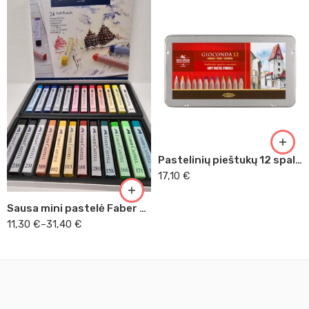
24
48
Pastelinių pieštukų 12 spalvų rinkinys Kooh-I-Noor
72
17,10
€
Sausa mini pastelė Faber Castell rinkinys
11,30
€
–
31,40
€