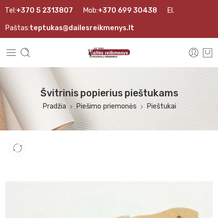
Tel:
+370 5 2313807
Mob:
+370 699 30438
El.
Paštas:
teptukas@dailesreikmenys.lt
Švitrinis popierius pieštukams
Pradžia
Piešimo priemonės
Pieštukai