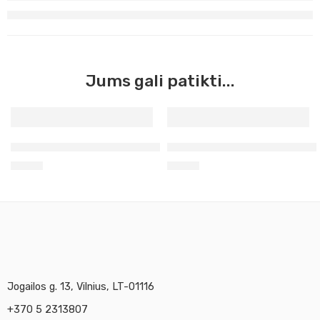
Jums gali patikti...
Umbra natūrali Master Acrilic, 60ml (45)
Žalias chromo oksidas Master
3,90
€
3,90
€
Jogailos g. 13, Vilnius, LT-01116
+370 5 2313807