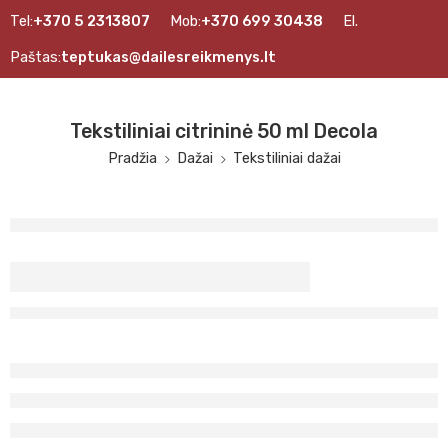
Tel:
+370 5 2313807
Mob:
+370 699 30438
El.
Paštas:
teptukas@dailesreikmenys.lt
Tekstiliniai citrininė 50 ml Decola
Pradžia
Dažai
Tekstiliniai dažai